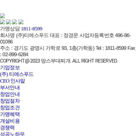
브랜드페이지
가맹상담
1811-8599
회사명
(주)티에스푸드
대표 :
정경문
사업자등록번호
496-86-
01086
주소 :
경기도 광명시 가학로 93, 1층(가학동)
Tel :
1811-8599
Fax
:
02-899-6284
COPYRIGHT@ 2023 땅스부대찌개. ALL RIGHT RESERVED.
기업정보
(주) 티에스푸드
CEO 인사말
부서안내
창업안내
창업절차
창업조건
가맹혜택
개설비용
경쟁력
성공노하우