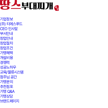
본문바로가기
기업정보
(주) 티에스푸드
CEO 인사말
부서안내
창업안내
창업절차
창업조건
가맹혜택
개설비용
경쟁력
성공노하우
교육/물류시스템
점주님 공간
가맹문의
추천점포
가맹 Q&A
가맹상담
브랜드페이지