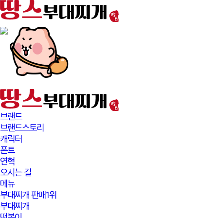
본문바로가기
브랜드
브랜드스토리
캐릭터
폰트
연혁
오시는 길
메뉴
부대찌개 판매1위
부대찌개
떡볶이