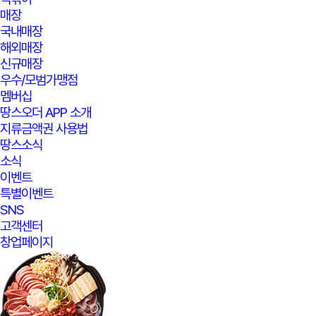
매장
국내매장
해외매장
신규매장
우수/모범가맹점
멤버십
땅스오더 APP 소개
지류금액권 사용법
땅스소식
소식
이벤트
특별이벤트
SNS
고객센터
창업페이지