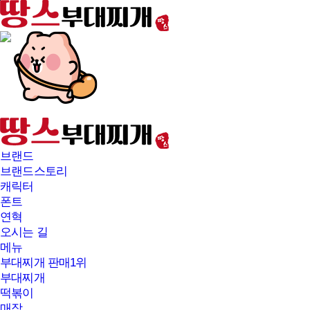
본문바로가기
브랜드
브랜드스토리
캐릭터
폰트
연혁
오시는 길
메뉴
부대찌개 판매1위
부대찌개
떡볶이
매장