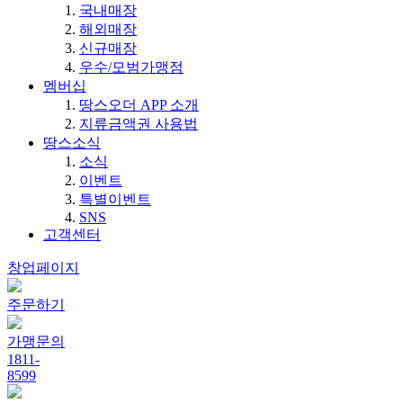
국내매장
해외매장
신규매장
우수/모범가맹점
멤버십
땅스오더 APP 소개
지류금액권 사용법
땅스소식
소식
이벤트
특별이벤트
SNS
고객센터
창업페이지
주문하기
가맹문의
1811-
8599