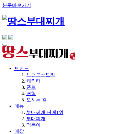
본문바로가기
브랜드
브랜드스토리
캐릭터
폰트
연혁
오시는 길
메뉴
부대찌개 판매1위
부대찌개
떡볶이
매장